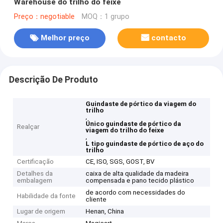
Warehouse do trilho do feixe
Preço：negotiable
MOQ：1 grupo
Melhor preço
contacto
Descrição De Produto
Guindaste de pórtico da viagem do
trilho
,
Único guindaste de pórtico da
Realçar
viagem do trilho do feixe
,
L tipo guindaste de pórtico de aço do
trilho
Certificação
CE, ISO, SGS, GOST, BV
Detalhes da
caixa de alta qualidade da madeira
embalagem
compensada e pano tecido plástico
de acordo com necessidades do
Habilidade da fonte
cliente
Lugar de origem
Henan, China