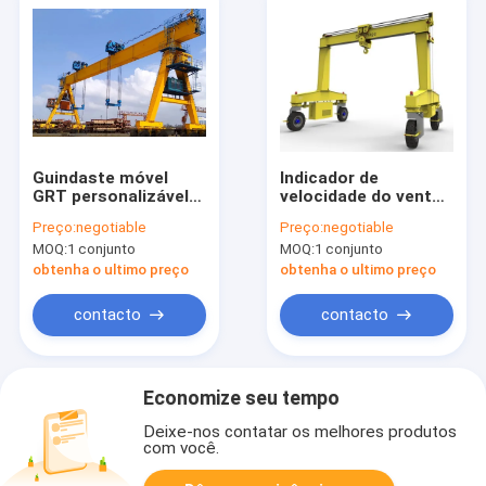
Guindaste móvel
Indicador de
GRT personalizável
velocidade do vento
com alta capacidade
e dispositivo de
Preço:
negotiable
Preço:
negotiable
de carga para
ancoragem do tufão
MOQ:
1 conjunto
MOQ:
1 conjunto
aplicações de carga
para operação
pesada
segura
obtenha o ultimo preço
obtenha o ultimo preço
contacto
contacto
Economize seu tempo
Deixe-nos contatar os melhores produtos
com você.