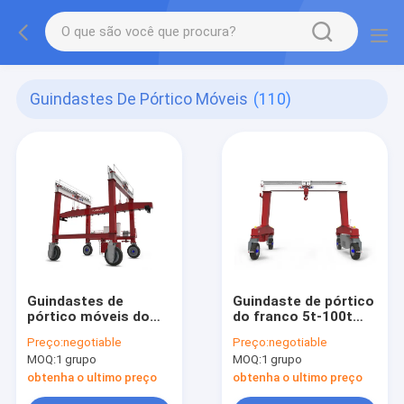
Guindastes De Pórtico Móveis
(110)
Guindastes de
Guindaste de pórtico
pórtico móveis do
do franco 5t-100t
propagador das BS
RTG
Preço:
negotiable
Preço:
negotiable
MOQ:
1 grupo
MOQ:
1 grupo
obtenha o ultimo preço
obtenha o ultimo preço