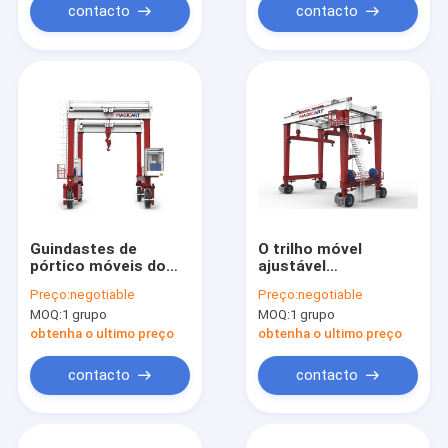
contacto
contacto
Guindastes de
O trilho móvel
pórtico móveis do
ajustável
feixe dobro
personalizado dos
Preço:
negotiable
Preço:
negotiable
guindastes de
MOQ:
1 grupo
MOQ:
1 grupo
pórtico 10t-1200t de
RTG montou
obtenha o ultimo preço
obtenha o ultimo preço
contacto
contacto