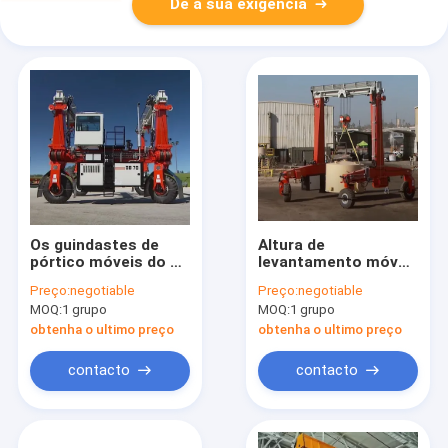
Dê a sua exigência
Os guindastes de
Altura de
pórtico móveis do de
levantamento móvel
alta capacidade
personalizada da
Preço:
negotiable
Preço:
negotiable
precisam o
capacidade 6~35m
MOQ:
1 grupo
MOQ:
1 grupo
levantamento no
dos guindastes de
estaleiro
pórtico 25-100t
obtenha o ultimo preço
obtenha o ultimo preço
contacto
contacto