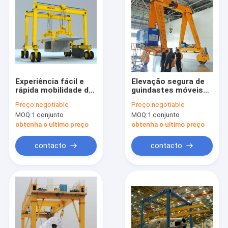
Experiência fácil e
Elevação segura de
rápida mobilidade de
guindastes móveis
guindastes de
em oficinas ou
Preço:
negotiable
Preço:
negotiable
guindaste Manuseio
pátios
MOQ:
1 conjunto
MOQ:
1 conjunto
de material
obtenha o ultimo preço
obtenha o ultimo preço
contacto
contacto
Para casa
Produtos
Sobre nós