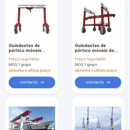
Guindastes de
Guindastes de
pórtico móveis
pórtico móveis do
cansados de
propagador das BS
Preço:
negotiable
Preço:
negotiable
borracha do OEM
MOQ:
1 grupo
MOQ:
1 grupo
RTG altura de
levantamento de 5m
obtenha o ultimo preço
obtenha o ultimo preço
a de 40m
contacto
contacto