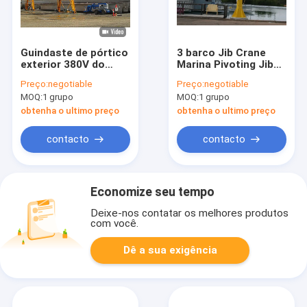
Guindaste de pórtico
3 barco Jib Crane
exterior 380V do
Marina Pivoting Jib
trilho do trole do
Crane da fase 380V
Preço:
negotiable
Preço:
negotiable
feixe do dobro A5
50hz 10t
MOQ:
1 grupo
MOQ:
1 grupo
50Hz 3Ph
obtenha o ultimo preço
obtenha o ultimo preço
contacto
contacto
Economize seu tempo
Deixe-nos contatar os melhores produtos
com você.
Dê a sua exigência