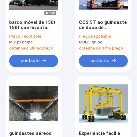
barco móvel de 150t
CCS 5T ao guindaste
180t que levanta
de doca de
Crane Yacht Travel
levantamento da
Preço:
negotiable
Preço:
negotiable
Lift Crane
flutuação da altura
MOQ:
1 grupo
MOQ:
1 grupo
dos guindastes 35m
do porto do estaleiro
obtenha o ultimo preço
obtenha o ultimo preço
40T
contacto
contacto
Para casa
Produtos
Sobre nós
guindastes aéreos
Experiência fácil e