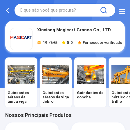
Xinxiang Magicart Cranes Co., LTD
19
5.0
Fornecedor verificado
YEARS
Guindastes
Guindastes
Guindastes da
Guindaste
aéreos da
aéreos da viga
concha
pórtico d
única viga
dobro
trilho
Nossos Principais Produtos