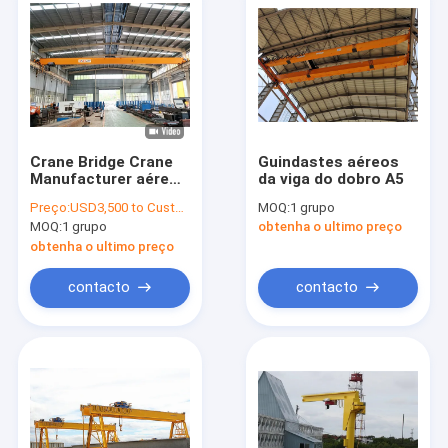
Crane Bridge Crane
Guindastes aéreos
Manufacturer aéreo
da viga do dobro A5
com capacidade 3t a
Preço:
USD3,500 to Customized price (Negotiable)
MOQ:
1 grupo
10t, 15t a de 800
MOQ:
1 grupo
obtenha o ultimo preço
toneladas
obtenha o ultimo preço
contacto
contacto