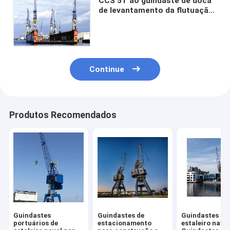
CCS 5T ao guindaste de doca
de levantamento da flutuação
da altura dos guindastes 35m
do porto do estaleiro 40T
Continue
Produtos Recomendados
Guindastes
Guindastes de
Guindastes do
portuários de
estacionamento
estaleiro nava