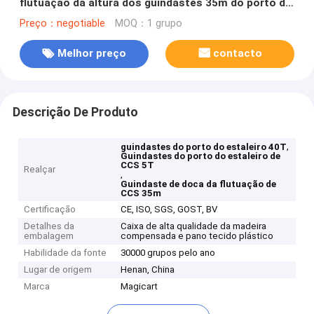
flutuação da altura dos guindastes 35m do porto do
estaleiro 40T
Preço：negotiable
MOQ：1 grupo
Melhor preço
contacto
Descrição De Produto
,
guindastes do porto do estaleiro 40T
Guindastes do porto do estaleiro de
CCS 5T
Realçar
,
Guindaste de doca da flutuação de
CCS 35m
Certificação
CE, ISO, SGS, GOST, BV
Detalhes da
Caixa de alta qualidade da madeira
embalagem
compensada e pano tecido plástico
Habilidade da fonte
30000 grupos pelo ano
Lugar de origem
Henan, China
Marca
Magicart