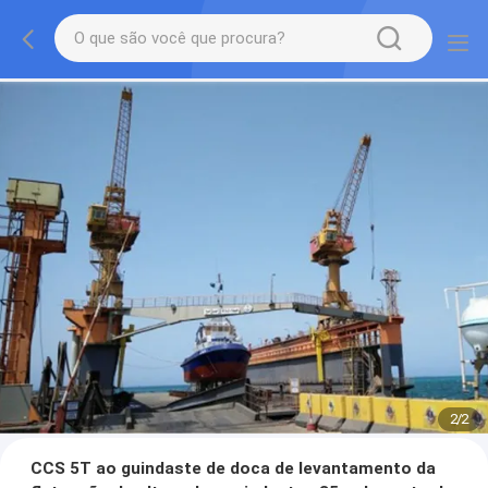
2
/
2
CCS 5T ao guindaste de doca de levantamento da