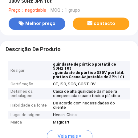
380V 50Hz 3Ph 10t
Preço：negotiable
MOQ：1 grupo
Melhor preço
contacto
Descrição De Produto
guindaste de pórtico portátil de
50Hz 10t
Realçar
,
,
guindaste de pórtico 380V portátil
pórtico Crane Adjustable de 3Ph 10t
Certificação
CE, ISO, SGS, GOST, BV
Detalhes da
Caixa de alta qualidade da madeira
embalagem
compensada e pano tecido plástico
De acordo com necessidades do
Habilidade da fonte
cliente
Lugar de origem
Henan, China
Marca
Magicart
Veja mais