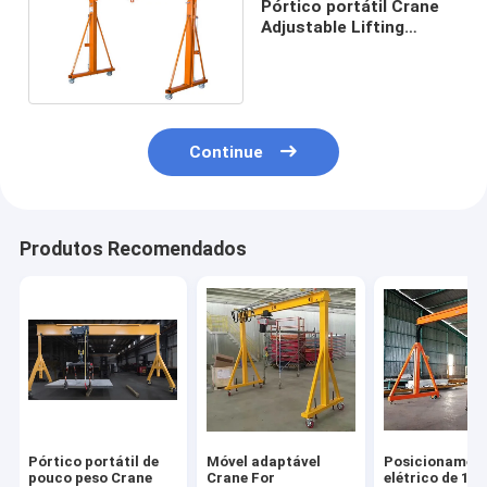
Pórtico portátil Crane
Adjustable Lifting
Height de 380V 50Hz
3Ph 10t
Continue
Produtos Recomendados
Pórtico portátil de
Móvel adaptável
Posicionamen
pouco peso Crane
Crane For
elétrico de 10