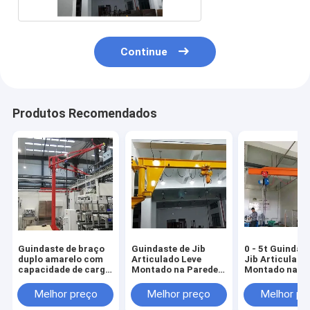
Continue
Produtos Recomendados
Guindaste de braço
Guindaste de Jib
0 - 5t Guindas
duplo amarelo com
Articulado Leve
Jib Articulado
capacidade de carga
Montado na Parede
Montado na P
de 0,5 t ~ 50 t
1t - 12t Capacidade
Leve
de Elevação
Melhor preço
Melhor preço
Melhor pr